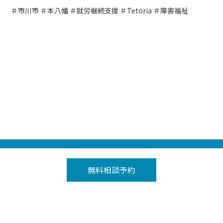
＃市川市 ＃本八幡 ＃就労継続支援 ＃Tetoria ＃障害福祉
Tetoria（テトリア）の就労継続支援A型事業所 トップ
＞
テトリア本八幡
無料相談予約
＞
お知らせ
＞
お盆も休まず
プライバシーポリシー