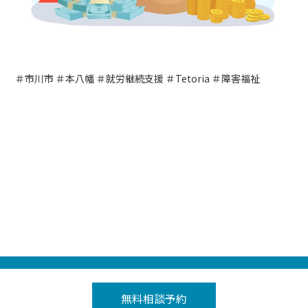
＃市川市 ＃本八幡 ＃就労継続支援 ＃Tetoria ＃障害福祉
Tetoria（テトリア）の就労継続支援A型事業所 トップ
＞
テトリア本八幡
無料相談予約
＞
お知らせ