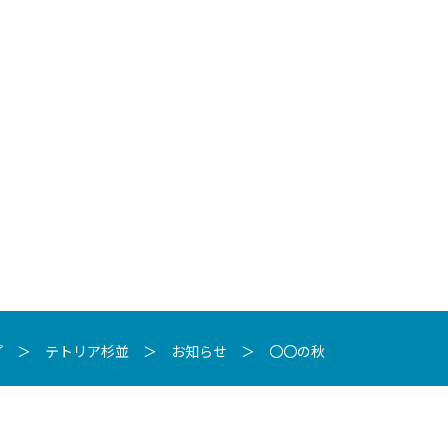
プ
＞
テトリア杉並
＞
お知らせ
＞
〇〇の秋
プライバシーポリシー