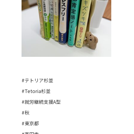
#テトリア杉並
#Tetoria杉並
#就労継続支援A型
#秋
#東京都
#高円寺