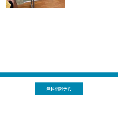
Tetoria（テトリア）の就労継続支援A型事業所 トップ
＞
テトリア取手
無料相談予約
＞
お知らせ
＞
消防訓練
プライバシーポリシー